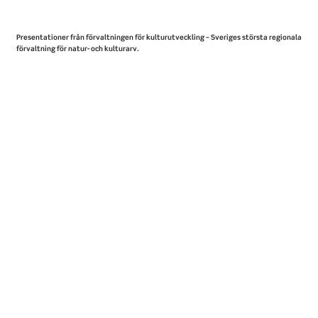
Presentationer från förvaltningen för kulturutveckling – Sveriges största regionala
förvaltning för natur- och kulturarv.
FÖRVALTNINGEN FÖR KULTURUTVECKLING
LÖDÖSE MUSEUM
VITLYCKE MUSEUM & TANUMS VÄRLDSARV
SLÖJD & REGIONAL PEDAGOGIK