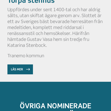
Torpa stenhus
Uppfördes under sent 1400-tal och har aldrig
sålts, utan skiftat ägare genom arv. Slottet är
ett av Sveriges bäst bevarade herresäten från
medeltiden, komplett med riddarsal i
renässansstil och hemsökelser. Härifrån
hämtade Gustav Vasa hem sin tredje fru
Katarina Stenbock.
Tranemo kommun
LÄS MER
ÖVRIGA NOMINERADE