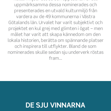
uppmärksamma dessa nominerades och
presenterades en utvald kulturmiljö från
vardera av de 49 kommunerna i Västra
Götalands län. Urvalet har varit subjektivt och
projektet en kul grej med glimten i ögat – men
målet har varit att skapa kännedom om den
lokala historien, berätta om spännande platser
och inspirera till utflykter. Bland de som
nominerades skulle sedan sju underverk röstas
fram…
DE SJU VINNARNA